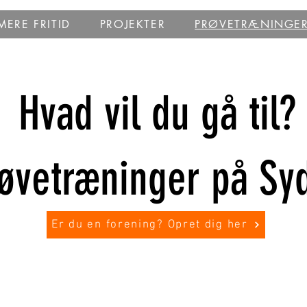
ERE FRITID
PROJEKTER
PRØVETRÆNINGE
Hvad vil du gå til?
øvetræninger på Sy
Er du en forening? Opret dig her